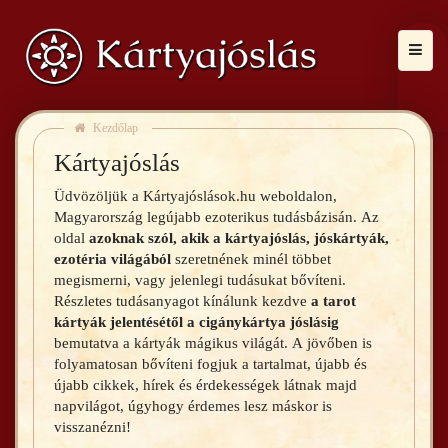
KEZDŐLAP
Kezdőlap
Kártyajóslás
KÁRTYÁK
Üdvözöljük a Kártyajóslások.hu weboldalon,
Magyarország legújabb ezoterikus tudásbázisán. Az
oldal
azoknak szól, akik a kártyajóslás, jóskártyák,
ezotéria világából
szeretnének minél többet
CIKKEK
megismerni, vagy jelenlegi tudásukat bővíteni.
Részletes tudásanyagot kínálunk kezdve
a tarot
kártyák jelentésétől a cigánykártya jóslásig
bemutatva a kártyák mágikus világát. A jövőben is
folyamatosan bővíteni fogjuk a tartalmat, újabb és
KÁRTYAJÓSOK
újabb cikkek, hírek és érdekességek látnak majd
napvilágot, úgyhogy érdemes lesz máskor is
visszanézni!