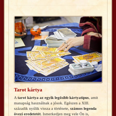
BLOG
Tarot kártya
A
tarot kártya az egyik legősibb kártyatípus
, amit
manapság használnak a jósok. Egészen a XIII.
századik nyúlik vissza a története,
számos legenda
övezi eredetetét
. Ismerkedjen meg vele Ön is,